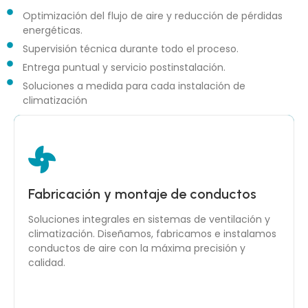
Optimización del flujo de aire y reducción de pérdidas
energéticas.
Supervisión técnica durante todo el proceso.
Entrega puntual y servicio postinstalación.
Soluciones a medida para cada instalación de
climatización
Eficiencia, seguridad y rendimiento
Fabricación y montaje de conductos
garantizados
Soluciones integrales en sistemas de ventilación y
Cada proyecto se fabrica bajo normas ISO 9001, con
climatización. Diseñamos, fabricamos e instalamos
materiales de primera línea y montaje técnico
conductos de aire con la máxima precisión y
especializado. Garantizamos sistemas duraderos,
calidad.
eficientes y listos para funcionar.