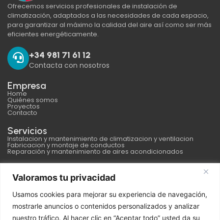
Ofrecemos servicios profesionales de instalación de
climatización, adaptados a las necesidades de cada espacio,
para garantizar al máximo la calidad del aire así como ser más
eficientes energéticamente.
+34 981 71 61 12
Contacta con nosotros
Empresa
Home
Quiénes somos
Proyectos
Contacto
Servicios
Instalacion y mantenimiento de climatizacion y ventilacion
Fabricacion y montaje de conductos
Reparación y mantenimiento de aires acondicionados
Datos de contacto
Valoramos tu privacidad
info@jcarballo.es
Usamos cookies para mejorar su experiencia de navegación,
+34 981 71 61 12
mostrarle anuncios o contenidos personalizados y analizar
+34 633 242 475
nuestro tráfico. Al hacer clic en “Aceptar todo” usted da su