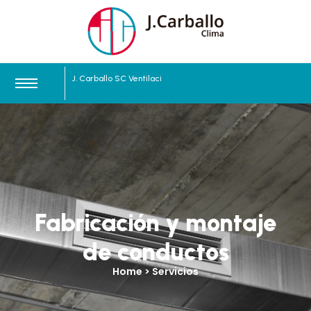
J. Carballo SC
V
e
n
t
i
l
a
c
i
ó
n
|
Fabricación y montaje
de conductos
Home > Servicios