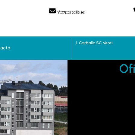
info@jcarballo.es
J. Carballo SC
V
e
n
t
i
l
a
|
acto
Of