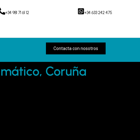
+34 981 71 61 12
+34 633 242 475
Contacta con nosotros
imático, Coruña