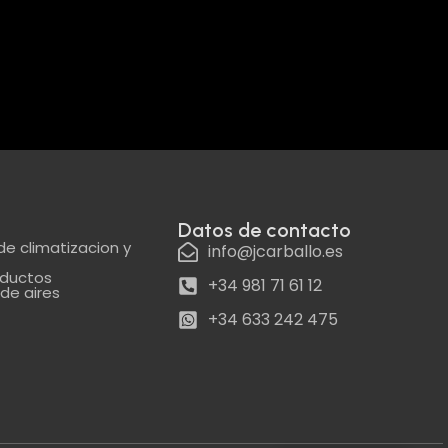
Datos de contacto
de climatizacion y
info@jcarballo.es
nductos
+34 981 71 61 12
de aires
+34 633 242 475